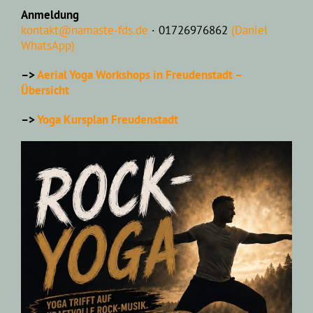
Anmeldung
kontakt@namaste-fds.de
· 01726976862
(Daniel
WhatsApp)
–>
Aerial Yoga Workshops in Freudenstadt –
Übersicht
–>
Yoga Kursplan Freudenstadt