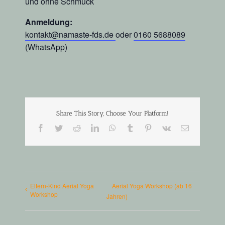
und ohne Schmuck
Anmeldung:
kontakt@namaste-fds.de
oder
0160 5688089
(WhatsApp)
Share This Story, Choose Your Platform!
Facebook
Twitter
Reddit
LinkedIn
WhatsApp
Tumblr
Pinterest
Vk
E-
Mail
Eltern-Kind Aerial Yoga
Aerial Yoga Workshop (ab 16
Workshop
Jahren)