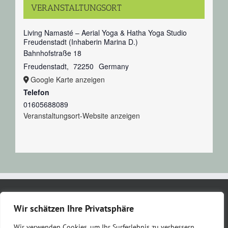
VERANSTALTUNGSORT
Living Namasté – Aerial Yoga & Hatha Yoga Studio
Freudenstadt (Inhaberin Marina D.)
Bahnhofstraße 18
Freudenstadt
,
72250
Germany
Google Karte anzeigen
Telefon
01605688089
Veranstaltungsort-Website anzeigen
Kontakt
Impressum
Datenschutzerklärung
AGB
Wir schätzen Ihre Privatsphäre
Wir verwenden Cookies, um Ihr Surferlebnis zu verbessern,