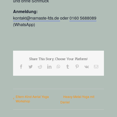
und ohne Schmuck
Anmeldung:
kontakt@namaste-fds.de
oder
0160 5688089
(WhatsApp)
Share This Story, Choose Your Platform!
Facebook
Twitter
Reddit
LinkedIn
WhatsApp
Tumblr
Pinterest
Vk
E-
Mail
Eltern-Kind Aerial Yoga
Heavy-Metal-Yoga mit
Workshop
Daniel