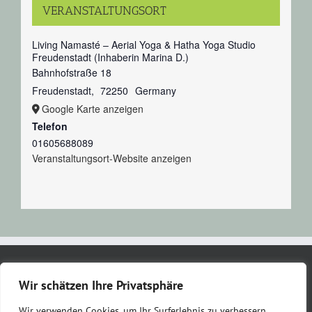
VERANSTALTUNGSORT
Living Namasté – Aerial Yoga & Hatha Yoga Studio
Freudenstadt (Inhaberin Marina D.)
Bahnhofstraße 18
Freudenstadt
,
72250
Germany
Google Karte anzeigen
Telefon
01605688089
Veranstaltungsort-Website anzeigen
Kontakt
Impressum
Datenschutzerklärung
AGB
Wir schätzen Ihre Privatsphäre
Wir verwenden Cookies, um Ihr Surferlebnis zu verbessern,