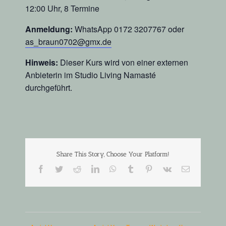
12:00 Uhr, 8 Termine
Anmeldung:
WhatsApp 0172 3207767 oder
as_braun0702@gmx.de
Hinweis:
Dieser Kurs wird von einer externen
Anbieterin im Studio Living Namasté
durchgeführt.
Share This Story, Choose Your Platform!
Facebook
Twitter
Reddit
LinkedIn
WhatsApp
Tumblr
Pinterest
Vk
E-
Mail