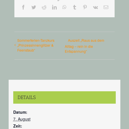
Facebook
Twitter
Reddit
LinkedIn
WhatsApp
Tumblr
Pinterest
Vk
E-
Mail
Sommerferien-Tanzkurs
Auszeit „Raus aus dem
„Prinzessinnenglitzer &
Alltag – rein in die
Feenstaub“
Entspannung“
DETAILS
Datum:
7. August
Zeit: