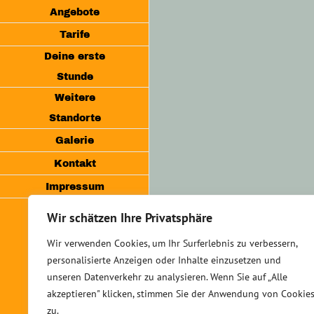
Angebote
Tarife
Deine erste
Stunde
Weitere
Standorte
Galerie
Kontakt
Impressum
Wir schätzen Ihre Privatsphäre
Facebook
E-
Wir verwenden Cookies, um Ihr Surferlebnis zu verbessern,
Mail
personalisierte Anzeigen oder Inhalte einzusetzen und
LinkedIn
Instagram
unseren Datenverkehr zu analysieren. Wenn Sie auf „Alle
WhatsApp
akzeptieren" klicken, stimmen Sie der Anwendung von Cookie
zu.