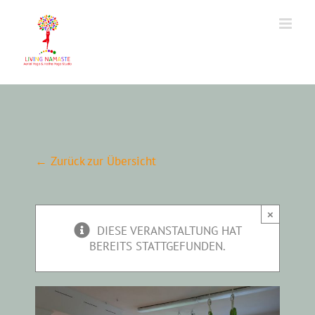
Zum
Inhalt
springen
← Zurück zur Übersicht
×
DIESE VERANSTALTUNG HAT
BEREITS STATTGEFUNDEN.