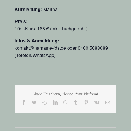
Kursleitung:
Marina
Preis:
10er-Kurs: 165 € (inkl. Tuchgebühr)
Infos & Anmeldung:
kontakt@namaste-fds.de
oder
0160 5688089
(Telefon/WhatsApp)
Share This Story, Choose Your Platform!
Facebook
Twitter
Reddit
LinkedIn
WhatsApp
Tumblr
Pinterest
Vk
E-
Mail